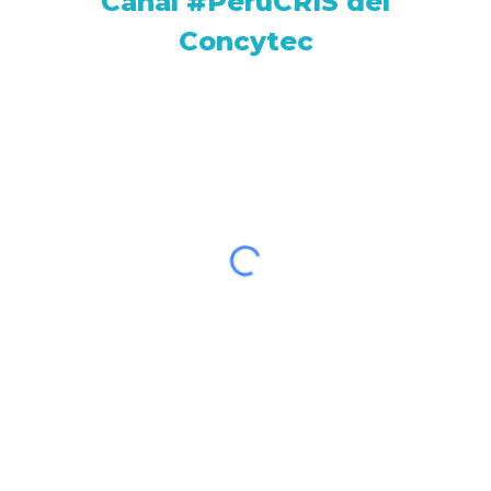
Canal #PerúCRIS del
Concytec