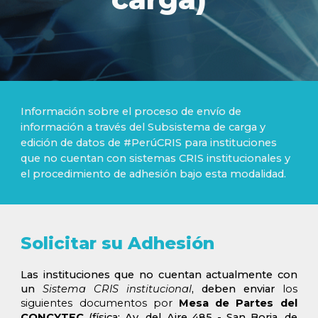
Información sobre el proceso de envío de
información a través del Subsistema de carga y
edición de datos de #PerúCRIS para instituciones
que no cuentan con sistemas CRIS institucionales y
el procedimiento de adhesión bajo esta modalidad.
Solicitar su Adhesión
Las instituciones que no cuentan actualmente con
un
Sistema CRIS institucional
, deben enviar
los
siguientes documentos
por
M
esa de Partes del
CONCYTEC
(
física
: Av. del Aire 485 - San Borja,
de