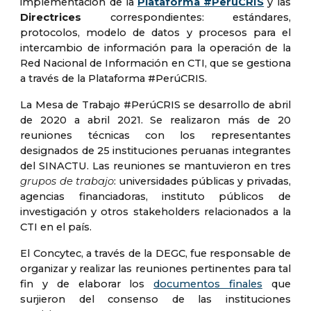
implementación de la
Plataforma #PerúCRIS
y
las
Directrices
correspondientes: estándares,
protocolos, modelo de datos y procesos para el
intercambio de información para la operación de la
Red Nacional de Información en CTI, que se gestiona
a través de la Plataforma #PerúCRIS.
La Mesa de Trabajo #PerúCRIS se
desarrollo de abril
de 2020 a abril 2021. S
e
realizaron
más de 20
reuniones técnicas con los representantes
designados de 2
5
instituci
ones peruanas integrantes
del SINACTU. Las reuniones se mantuvieron
en tres
grupos de trabajo
:
universidades públicas y privadas,
agencias financiadoras, instituto públicos de
investigación y otros stakeholders relacionados a la
CTI en el país.
El Concytec, a través de la DEGC,
fue
responsable de
organizar y realizar las reuniones pertinentes para tal
fin y de elaborar los
documentos finales
que
surj
ieron
del consenso de las instituciones